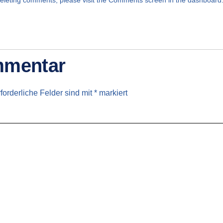
 deleting comments, please visit the Comments screen in the dashboard
mmentar
forderliche Felder sind mit
*
markiert